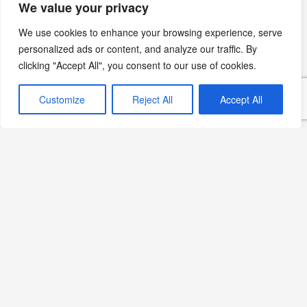
We value your privacy
Devamını Oku »
We use cookies to enhance your browsing experience, serve
personalized ads or content, and analyze our traffic. By
clicking "Accept All", you consent to our use of cookies.
Steak Tartare Nedir? Tarif
ve Gıda Güvenliği
Customize
Reject All
Accept All
Devamını Oku »
Merveilles Tarifi | Fransız
Noel Kızartma Tatlısı
Devamını Oku »