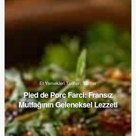
Et Yemekleri Tarifleri
,
Tarifler
Pied de Porc Farci: Fransız
Mutfağının Geleneksel Lezzeti