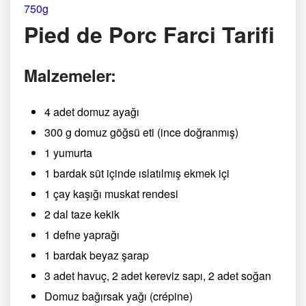
750g
Pied de Porc Farci Tarifi
Malzemeler:
4 adet domuz ayağı
300 g domuz göğsü eti (ince doğranmış)
1 yumurta
1 bardak süt içinde ıslatılmış ekmek içi
1 çay kaşığı muskat rendesi
2 dal taze kekik
1 defne yaprağı
1 bardak beyaz şarap
3 adet havuç, 2 adet kereviz sapı, 2 adet soğan
Domuz bağırsak yağı (crépine)