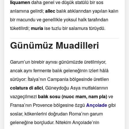
liquamen
daha genel ve düşük statülü bir sos
anlamına gelirdi;
allec
balık atıklarından yapılan kalın
bir macundu ve genellikle yoksul halk tarafından
tüketilirdi;
muria
ise tuzlu bir salamura türüydü.
Günümüz Muadilleri
Garum’un birebir aynısı günümüzde üretilmiyor,
ancak aynı fermente balık geleneğinin izleri hâlâ
sürüyor: İtalya’nın Campania bölgesinde üretilen
colatura di alici
, Güneydoğu Asya mutfaklarının
vazgeçilmezi
balık sosu (nuoc mam, nam pla)
ve
Fransa’nın Provence bölgesine özgü
Ançoiade
gibi
soslar, kökenlerini doğrudan Roma’nın garum
geleneğine borçludur. Nitekim Ançoiade’nin