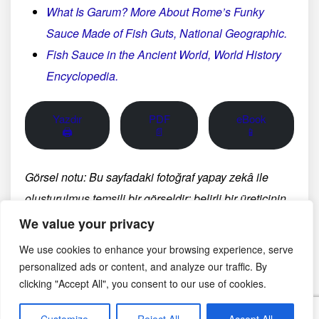
What Is Garum? More About Rome’s Funky
Sauce Made of Fish Guts, National Geographic.
Fish Sauce in the Ancient World, World History
Encyclopedia.
Yazdır
PDF
eBook
🖨
📄
📱
Görsel notu: Bu sayfadaki fotoğraf yapay zekâ ile
oluşturulmuş temsili bir görseldir; belirli bir üreticinin,
bölgenin veya tarihsel anın belgesel fotoğrafı değildir.
We value your privacy
We use cookies to enhance your browsing experience, serve
personalized ads or content, and analyze our traffic. By
Şubat 2, 2025
clicking "Accept All", you consent to our use of cookies.
Sos Tarifleri