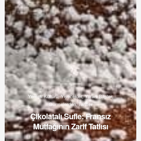
Yemek Kültürü
,
Yiyecekler
,
Yararlı Bilgiler
,
Gurmelerden
,
Tarifler
Çikolatalı Sufle: Fransız
Mutfağının Zarif Tatlısı