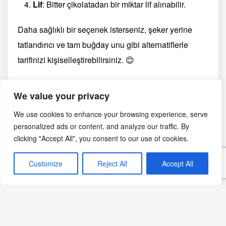
Lif
: Bitter çikolatadan bir miktar lif alınabilir.
Daha sağlıklı bir seçenek isterseniz, şeker yerine
tatlandırıcı ve tam buğday unu gibi alternatiflerle
tarifinizi kişiselleştirebilirsiniz. 😊
Daha akışkan iç harca sahip bir versiyonu denemek
We value your privacy
isterseniz
Sıcak Çikolatalı Sufle
tarifimize de göz
We use cookies to enhance your browsing experience, serve
atabilirsiniz.
personalized ads or content, and analyze our traffic. By
clicking "Accept All", you consent to our use of cookies.
Çikolatalı sufle, hem lezzeti hem de zarif
görünümüyle hem gözlere hem de damaklara hitap
Customize
Reject All
Accept All
eder. Şimdi, bu klasik Fransız tatlısını denemenin tam
zamanı! Afiyet olsun! 🍫
Yazdır
PDF
eBook
🖨
📄
📱