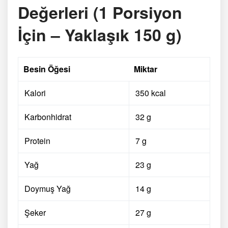
Değerleri (1 Porsiyon
İçin – Yaklaşık 150 g)
Besin Öğesi
Miktar
Kalori
350 kcal
Karbonhidrat
32 g
Protein
7 g
Yağ
23 g
Doymuş Yağ
14 g
Şeker
27 g