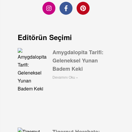
Editörün Seçimi
Amygdalopita Tarifi:
Geleneksel Yunan
Badem Keki
Devamını Oku »
Tigernut Horchata: