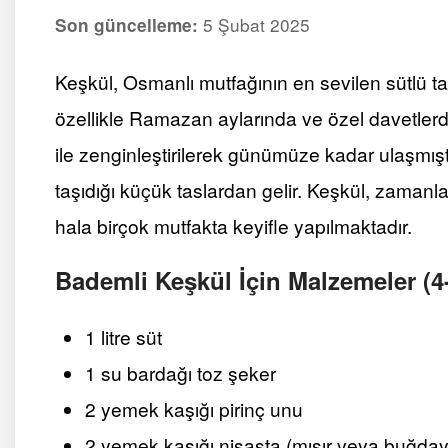
5 Şubat 2025
Son güncelleme:
Keşkül, Osmanlı mutfağının en sevilen sütlü tat
özellikle Ramazan aylarında ve özel davetlerd
ile zenginleştirilerek günümüze kadar ulaşmışt
taşıdığı küçük taslardan gelir. Keşkül, zaman
hala birçok mutfakta keyifle yapılmaktadır.
Bademli Keşkül İçin Malzemeler (4-
1 litre süt
1 su bardağı toz şeker
2 yemek kaşığı pirinç unu
2 yemek kaşığı nişasta (mısır veya buğday