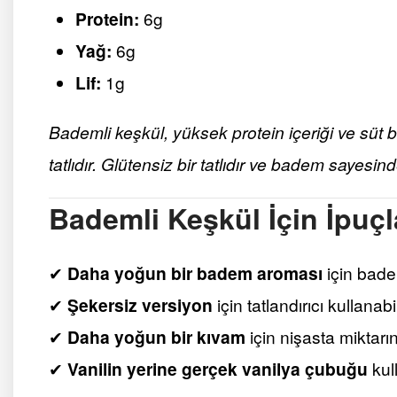
Protein:
6g
Yağ:
6g
Lif:
1g
Bademli keşkül, yüksek protein içeriği ve süt 
tatlıdır. Glütensiz bir tatlıdır ve badem sayesinde
Bademli Keşkül İçin İpuçla
✔
Daha yoğun bir badem aroması
için badem
✔
Şekersiz versiyon
için tatlandırıcı kullanabil
✔
Daha yoğun bir kıvam
için nişasta miktarını
✔
Vanilin yerine gerçek vanilya çubuğu
kull