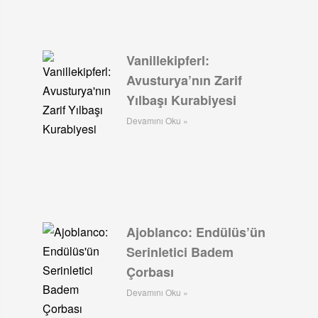
Vanillekipferl:
Avusturya’nın Zarif
Yılbaşı Kurabiyesi
Devamını Oku »
Ajoblanco: Endülüs’ün
Serinletici Badem
Çorbası
Devamını Oku »