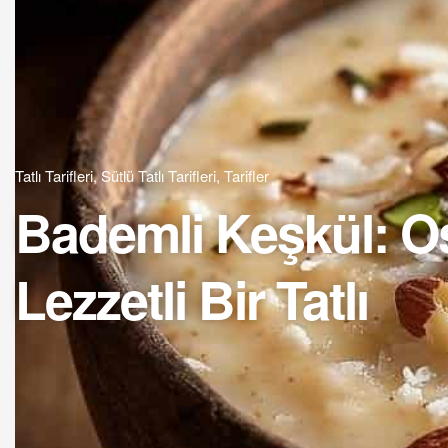
Tatlı Tarifleri
,
Sütlü Tatlı Tarifleri
,
Tarifler
Bademli Keşkül: Os
Lezzetli Bir Tatlı