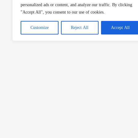
personalized ads or content, and analyze our traffic. By clicking
"Accept All", you consent to our use of cookies.
Customize
Reject All
Accept All
Yemek kültürü, pratik yemek tarifleri, mekan önerileri, stil ve
konusunda gurmelere özel yazılar gurmerehberi.com’da.