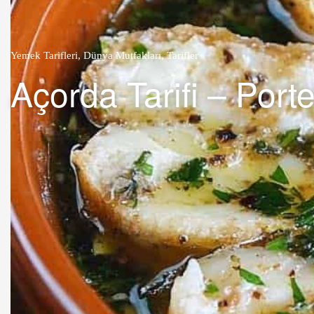
Yemek Tarifleri
,
Dünya Mutfakları
,
Tarifler
Açorda Tarifi – Port