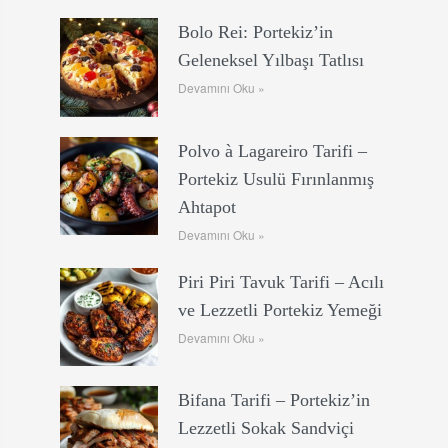
Bolo Rei: Portekiz’in
Geleneksel Yılbaşı Tatlısı
Devamını Oku »
Polvo à Lagareiro Tarifi –
Portekiz Usulü Fırınlanmış
Ahtapot
Devamını Oku »
Piri Piri Tavuk Tarifi – Acılı
ve Lezzetli Portekiz Yemeği
Devamını Oku »
Bifana Tarifi – Portekiz’in
Lezzetli Sokak Sandviçi