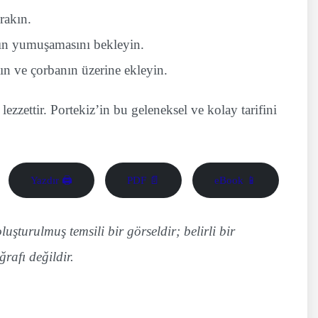
rakın.
mın yumuşamasını bekleyin.
pın ve çorbanın üzerine ekleyin.
lezzettir. Portekiz’in bu geleneksel ve kolay tarifini
Yazdır 🖨
PDF 📄
eBook 📱
uşturulmuş temsili bir görseldir; belirli bir
ğrafı değildir.