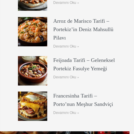
Devamını Oku »
Arroz de Marisco Tarifi –
Portekiz’in Deniz Mahsullü
Pilavı
Devamını Oku »
Feijoada Tarifi – Geleneksel
Portekiz Fasulye Yemeği
Devamını Oku »
Francesinha Tarifi –
Porto’nun Meşhur Sandviçi
Devamını Oku »