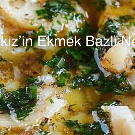
ekiz’in Ekmek Bazlı N