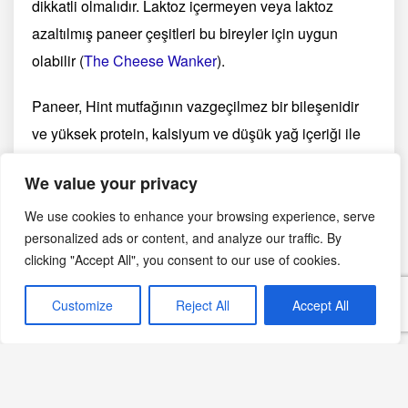
dikkatli olmalıdır. Laktoz içermeyen veya laktoz
azaltılmış paneer çeşitleri bu bireyler için uygun
olabilir​
(
The Cheese Wanker
)
​.
Paneer, Hint mutfağının vazgeçilmez bir bileşenidir
ve yüksek protein, kalsiyum ve düşük yağ içeriği ile
sağlıklı bir besin kaynağıdır. Kolay yapımı ve geniş
We value your privacy
kullanım alanı, onu evde de rahatça yapılabilir ve
çeşitli tariflerde kullanılabilir hale getirir. Sağlık
We use cookies to enhance your browsing experience, serve
personalized ads or content, and analyze our traffic. By
bilincine sahip bireyler için de ideal bir seçim olan
clicking "Accept All", you consent to our use of cookies.
paneer, doğru tüketildiğinde besleyici ve lezzetli bir
peynir türüdür.
Customize
Reject All
Accept All
Yazdır
PDF
eBook
🖨
📄
📱