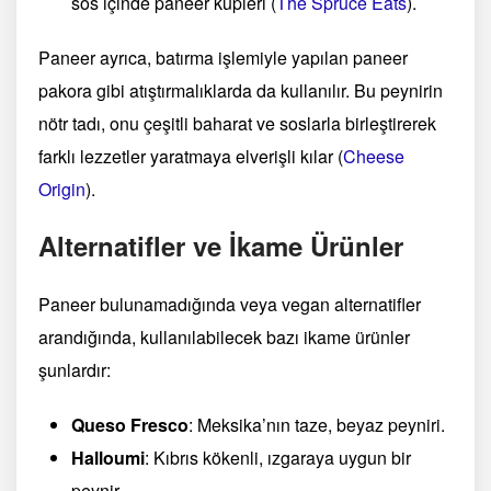
sos içinde paneer küpleri​
(
The Spruce Eats
)
​.
Paneer ayrıca, batırma işlemiyle yapılan paneer
pakora gibi atıştırmalıklarda da kullanılır. Bu peynirin
nötr tadı, onu çeşitli baharat ve soslarla birleştirerek
farklı lezzetler yaratmaya elverişli kılar​
(
Cheese
Origin
)
​.
Alternatifler ve İkame Ürünler
Paneer bulunamadığında veya vegan alternatifler
arandığında, kullanılabilecek bazı ikame ürünler
şunlardır:
Queso Fresco
: Meksika’nın taze, beyaz peyniri.
Halloumi
: Kıbrıs kökenli, ızgaraya uygun bir
peynir.