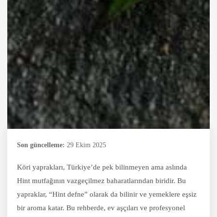
Son güncelleme:
29 Ekim 2025
Köri yaprakları, Türkiye’de pek bilinmeyen ama aslında
Hint mutfağının vazgeçilmez baharatlarından biridir. Bu
yapraklar, “Hint defne” olarak da bilinir ve yemeklere eşsiz
bir aroma katar. Bu rehberde, ev aşçıları ve profesyonel