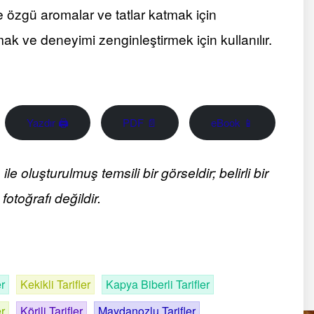
e özgü aromalar ve tatlar katmak için
ak ve deneyimi zenginleştirmek için kullanılır.
Yazdır 🖨
PDF 📄
eBook 📱
 oluşturulmuş temsili bir görseldir; belirli bir
fotoğrafı değildir.
er
Kekikli Tarifler
Kapya Biberli Tarifler
er
Körili Tarifler
Maydanozlu Tarifler