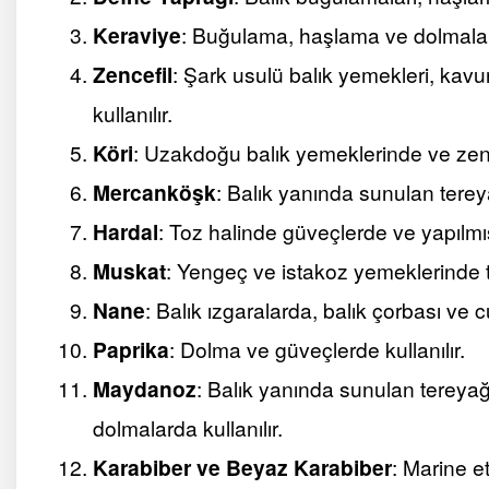
Keraviye
: Buğulama, haşlama ve dolmalard
Zencefil
: Şark usulü balık yemekleri, kav
kullanılır.
Köri
: Uzakdoğu balık yemeklerinde ve zencef
Mercanköşk
: Balık yanında sunulan terey
Hardal
: Toz halinde güveçlerde ve yapılmış
Muskat
: Yengeç ve istakoz yemeklerinde te
Nane
: Balık ızgaralarda, balık çorbası ve 
Paprika
: Dolma ve güveçlerde kullanılır.
Maydanoz
: Balık yanında sunulan tereyağ
dolmalarda kullanılır.
Karabiber ve Beyaz Karabiber
: Marine e