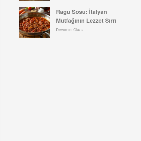
Ragu Sosu: İtalyan
Mutfağının Lezzet Sırrı
Devamını Oku »