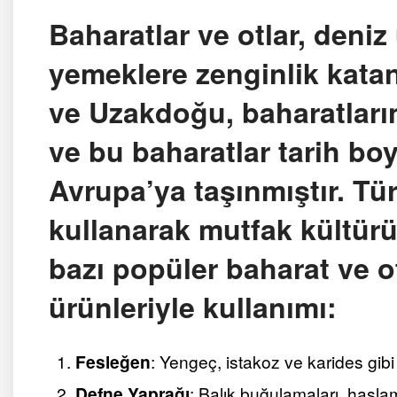
Baharatlar ve otlar, deniz
yemeklere zenginlik katan
ve Uzakdoğu, baharatların
ve bu baharatlar tarih bo
Avrupa’ya taşınmıştır. Tü
kullanarak mutfak kültürün
bazı popüler baharat ve o
ürünleriyle kullanımı:
Fesleğen
: Yengeç, istakoz ve karides gibi 
Defne Yaprağı
: Balık buğulamaları, haşlama