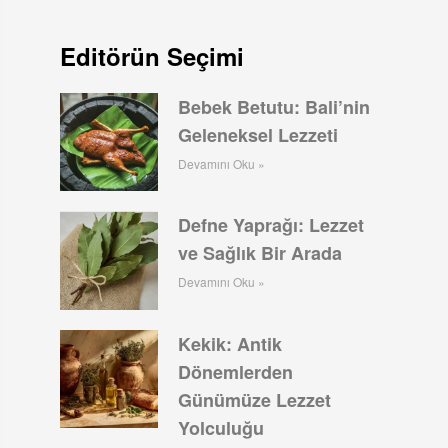
Editörün Seçimi
Bebek Betutu: Bali’nin
Geleneksel Lezzeti
Devamını Oku »
Defne Yaprağı: Lezzet
ve Sağlık Bir Arada
Devamını Oku »
Kekik: Antik
Dönemlerden
Günümüze Lezzet
Yolculuğu