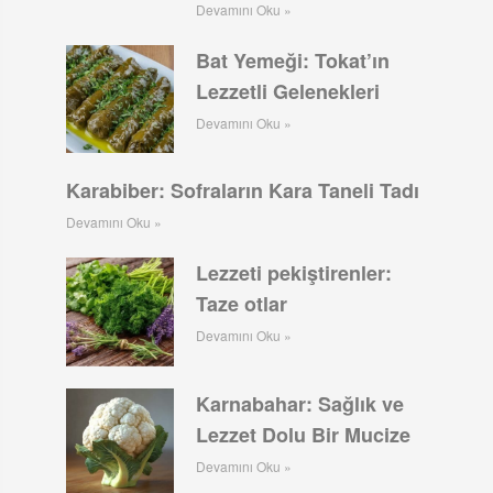
Devamını Oku »
Bat Yemeği: Tokat’ın
Lezzetli Gelenekleri
Devamını Oku »
Karabiber: Sofraların Kara Taneli Tadı
Devamını Oku »
Lezzeti pekiştirenler:
Taze otlar
Devamını Oku »
Karnabahar: Sağlık ve
Lezzet Dolu Bir Mucize
Devamını Oku »