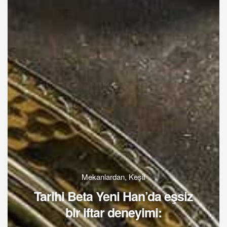
Mekanlardan
,
Keşif
Tarihi Beta Yeni Han’da eşsiz
bir iftar deneyimi: