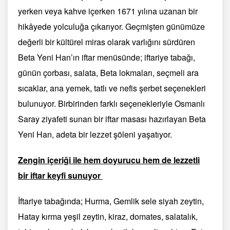
yerken veya kahve içerken 1671 yılına uzanan bir
hikâyede yolculuğa çıkarıyor. Geçmişten günümüze
değerli bir kültürel miras olarak varlığını sürdüren
Beta Yeni Han’ın i
ftar
menüsünde; iftariye tabağı,
günün çorbası, salata, Beta lokmaları, seçmeli ara
sıcaklar, ana yemek, tatlı ve nefis şerbet seçenekleri
bulunuyor. Birbirinden farklı seçenekleriyle Osmanlı
Saray ziyafeti sunan bir
iftar
masası hazırlayan Beta
Yeni Han, adeta bir lezzet şöleni yaşatıyor.
Zengin içeriği ile hem doyurucu hem de lezzetli
bir
iftar
keyfi sunuyor
İftariye tabağında; Hurma, Gemlik sele siyah zeytin,
Hatay kırma yeşil zeytin, kiraz, domates, salatalık,