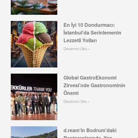
En İyi 10 Dondurmacı:
İstanbul’da Serinlemenin
Lezzetli Yolları
Devamını Oku »
Global GastroEkonomi
Zirvesi’nde Gastronominin
Önemi
Devamını Oku »
d.ream’in Bodrum’daki
Restoranlarında Yaz