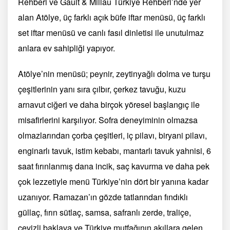
Rehberi ve Gault & Millau Türkiye Rehberi’nde yer
alan Atölye, üç farklı açık büfe iftar menüsü, üç farklı
set iftar menüsü ve canlı fasıl dinletisi ile unutulmaz
anlara ev sahipliği yapıyor.
Atölye’nin menüsü; peynir, zeytinyağlı dolma ve turşu
çeşitlerinin yanı sıra çılbır, çerkez tavuğu, kuzu
arnavut ciğeri ve daha birçok yöresel başlangıç ile
misafirlerini karşılıyor. Sofra deneyiminin olmazsa
olmazlarından çorba çeşitleri, iç pilavı, biryani pilavı,
enginarlı tavuk, istim kebabı, mantarlı tavuk yahnisi, 6
saat fırınlanmış dana incik, saç kavurma ve daha pek
çok lezzetiyle menü Türkiye’nin dört bir yanına kadar
uzanıyor. Ramazan’ın gözde tatlarından fındıklı
güllaç, fırın sütlaç, samsa, safranlı zerde, traliçe,
cevizli baklava ve Türkiye mutfağının akıllara gelen