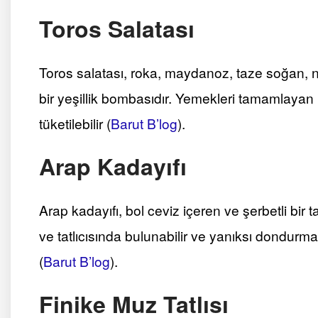
Toros Salatası
Toros salatası, roka, maydanoz, taze soğan, 
bir yeşillik bombasıdır. Yemekleri tamamlayan
tüketilebilir​
(
Barut B’log
)
​.
Arap Kadayıfı
Arap kadayıfı, bol ceviz içeren ve şerbetli bir t
ve tatlıcısında bulunabilir ve yanıksı dondurma i
(
Barut B’log
)
​.
Finike Muz Tatlısı