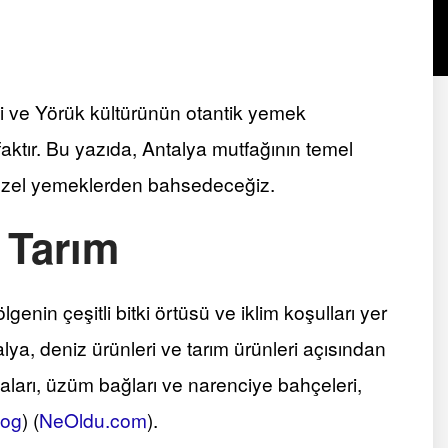
ni ve Yörük kültürünün otantik yemek
tfaktır. Bu yazıda, Antalya mutfağının temel
 özel yemeklerden bahsedeceğiz.
e Tarım
enin çeşitli bitki örtüsü ve iklim koşulları yer
alya, deniz ürünleri ve tarım ürünleri açısından
laları, üzüm bağları ve narenciye bahçeleri,
log
)
(
NeOldu.com
)
​.