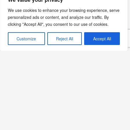
We use cookies to enhance your browsing experience, serve
personalized ads or content, and analyze our traffic. By
clicking "Accept All", you consent to our use of cookies.
Arabica Coffee House
İstanbul Festivali’nde
Customize
Reject All
Accept All
Devamını Oku »
Ethem Efendi Kahvaltı’da
Yaz Sabahları
Devamını Oku »
Sekizdeyiz Bebek: Yeni