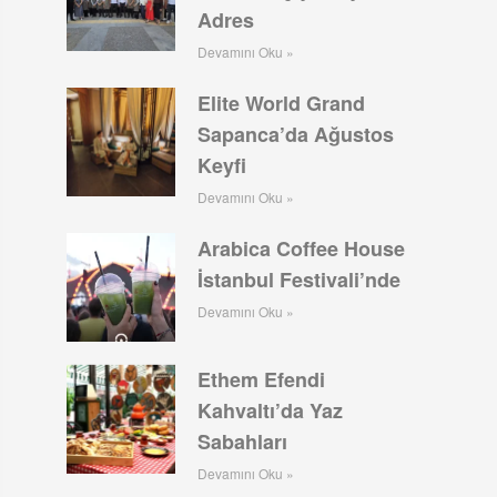
Adres
Devamını Oku »
Elite World Grand
Sapanca’da Ağustos
Keyfi
Devamını Oku »
Arabica Coffee House
İstanbul Festivali’nde
Devamını Oku »
Ethem Efendi
Kahvaltı’da Yaz
Sabahları
Devamını Oku »