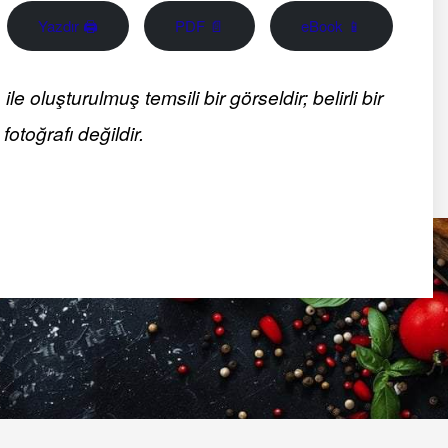
Yazdır 🖨
PDF 📄
eBook 📱
 oluşturulmuş temsili bir görseldir; belirli bir
fotoğrafı değildir.