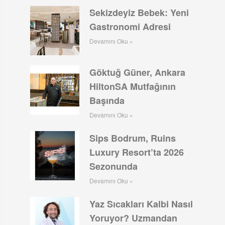
Sekizdeyiz Bebek: Yeni
Gastronomi Adresi
Devamını Oku »
Göktuğ Güner, Ankara
HiltonSA Mutfağının
Başında
Devamını Oku »
Sips Bodrum, Ruins
Luxury Resort’ta 2026
Sezonunda
Devamını Oku »
Yaz Sıcakları Kalbi Nasıl
Yoruyor? Uzmandan