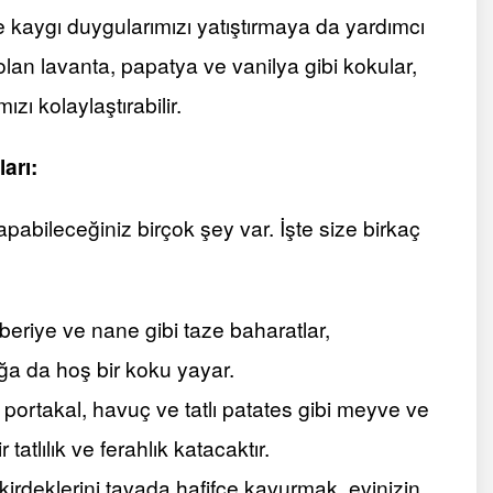
e kaygı duygularımızı yatıştırmaya da yardımcı
p olan lavanta, papatya ve vanilya gibi kokular,
zı kolaylaştırabilir.
arı:
pabileceğiniz birçok şey var. İşte size birkaç
iberiye ve nane gibi taze baharatlar,
ğa da hoş bir koku yayar.
portakal, havuç ve tatlı patates gibi meyve ve
tatlılık ve ferahlık katacaktır.
rdeklerini tavada hafifçe kavurmak, evinizin