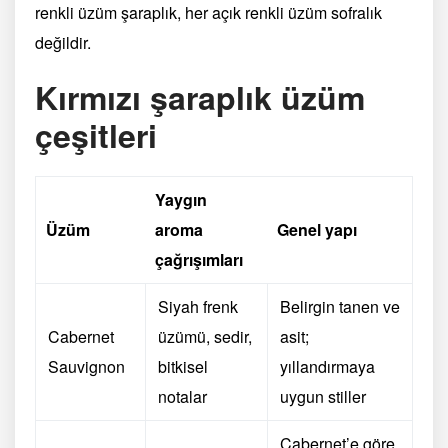
renkli üzüm şaraplık, her açık renkli üzüm sofralık
değildir.
Kırmızı şaraplık üzüm
çeşitleri
Yaygın
Üzüm
aroma
Genel yapı
çağrışımları
Siyah frenk
Belirgin tanen ve
Cabernet
üzümü, sedir,
asit;
Sauvignon
bitkisel
yıllandırmaya
notalar
uygun stiller
Cabernet’e göre