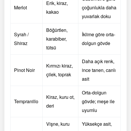
Erik, kiraz,
Merlot
çoğunlukla daha
kakao
yuvarlak doku
Böğürtlen,
Syrah /
İklime göre orta-
karabiber,
Shiraz
dolgun gövde
tütsü
Daha açık renk,
Kırmızı kiraz,
Pinot Noir
ince tanen, canlı
çilek, toprak
asit
Orta-dolgun
Kiraz, kuru ot,
Tempranillo
gövde; meşe ile
deri
uyumlu
Vişne, kuru
Yüksekçe asit,