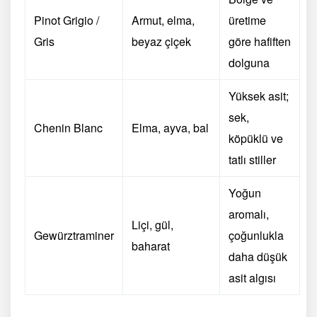
Pinot Grigio /
Armut, elma,
üretime
Gris
beyaz çiçek
göre hafiften
dolguna
Yüksek asit;
sek,
Chenin Blanc
Elma, ayva, bal
köpüklü ve
tatlı stiller
Yoğun
aromalı,
Liçi, gül,
Gewürztraminer
çoğunlukla
baharat
daha düşük
asit algısı