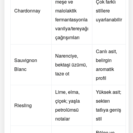
meşe ve
Çok farklı
Chardonnay
malolaktik
stillere
fermantasyonla
uyarlanabilir
vanilya/tereyağı
çağrışımları
Canlı asit,
Narenciye,
Sauvignon
belirgin
bektaşi üzümü,
Blanc
aromatik
taze ot
profil
Lime, elma,
Yüksek asit;
çiçek; yaşla
sekten
Riesling
petrolümsü
tatlıya geniş
notalar
stil
Bölge ve