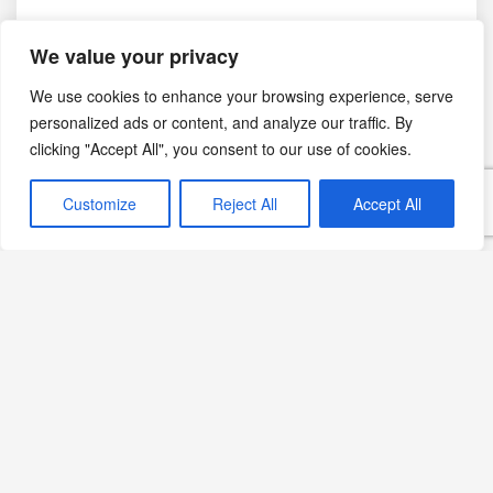
Bölgeleri karşılaştırmak için
dünyanın şarap bölgeleri
We value your privacy
rehberini
inceleyebilirsiniz.
We use cookies to enhance your browsing experience, serve
Şarap etiketindeki üzüm
personalized ads or content, and analyze our traffic. By
clicking "Accept All", you consent to our use of cookies.
adı ne anlatır?
Customize
Reject All
Accept All
Etikette tek bir üzüm adı bulunması şarabın her
ülkede yüzde 100 o çeşitten yapıldığı anlamına
gelmeyebilir; etiketleme eşikleri mevzuata göre
değişir. “Kupaj” veya “blend”, birden fazla üzüm ya da
parti şarabın bir araya getirildiğini belirtir. Menşe,
rekolte ve üretici bilgileri de stil hakkında bağlam
sağlar.
Sık sorulan sorular