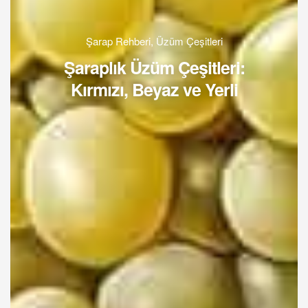
Şarap Rehberi
,
Üzüm Çeşitleri
Şaraplık Üzüm Çeşitleri:
Kırmızı, Beyaz ve Yerli