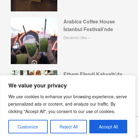
Arabica Coffee House
İstanbul Festivali’nde
Devamını Oku »
Ethem Efendi Kahvaltı’da
Yaz Sabahları
We value your privacy
Devamını Oku »
We use cookies to enhance your browsing experience, serve
personalized ads or content, and analyze our traffic. By
clicking "Accept All", you consent to our use of cookies.
Sekizdeyiz Bebek: Yeni
Customize
Reject All
Accept All
Gastronomi Adresi