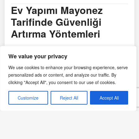
Ev Yapımı Mayonez
Tarifinde Güvenliği
Artırma Yöntemleri
Ev yapımı mayonez yapmak isteyenler için hijyen çok
We value your privacy
önemlidir. Daha güvenli bir mayonez hazırlamak için
We use cookies to enhance your browsing experience, serve
aşağıdaki önerilere göz atabilirsiniz:
personalized ads or content, and analyze our traffic. By
clicking "Accept All", you consent to our use of cookies.
Pastörize Yumurta Kullanın:
Çiğ yumurtadan
kaynaklanabilecek salmonella riskini azaltmak
Customize
Reject All
Accept All
için pastörize yumurta tercih edebilirsiniz.
Sirke veya Limon Suyu Ekleyin:
Asidik
bileşenler, mayonezin daha uzun süre
dayanmasına yardımcı olur.