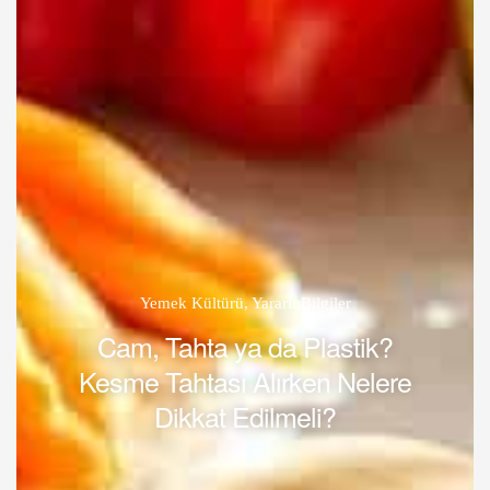
Yemek Kültürü
,
Yararlı Bilgiler
Cam, Tahta ya da Plastik?
Kesme Tahtası Alırken Nelere
Dikkat Edilmeli?