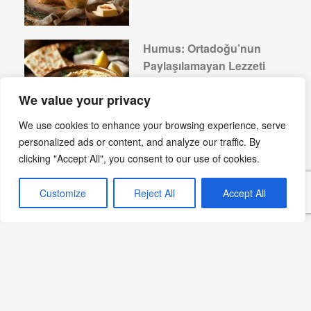
Humus: Ortadoğu’nun
Paylaşılamayan Lezzeti
Devamını Oku »
We value your privacy
We use cookies to enhance your browsing experience, serve
personalized ads or content, and analyze our traffic. By
clicking "Accept All", you consent to our use of cookies.
Ege Mutfağı: Sağlıklı ve
Lezzet Dolu Bir Miras
Customize
Reject All
Accept All
Devamını Oku »
Mantının Global Yolculuğu
ve Türk Mutfağındaki Yeri