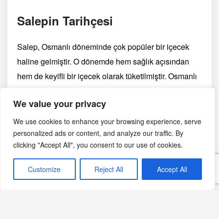
Salepin Tarihçesi
Salep, Osmanlı döneminde çok popüler bir içecek
haline gelmiştir. O dönemde hem sağlık açısından
hem de keyifli bir içecek olarak tüketilmiştir. Osmanlı
saray mutfağında da önemli bir yeri olan salep, o
We value your privacy
dönemden günümüze kadar popülerliğini korumuştur.
We use cookies to enhance your browsing experience, serve
Bozanın Tarihçesi
personalized ads or content, and analyze our traffic. By
clicking "Accept All", you consent to our use of cookies.
Boza, Orta Asya’dan Anadolu’ya kadar uzanan geniş
Customize
Reject All
Accept All
bir coğrafyada tüketilen bir içecektir. Osmanlı
döneminde de çokça tüketilen boza, özellikle kış
aylarında enerji verici ve besleyici özellikleriyle tercih
edilmiştir. Boza, sokak satıcıları tarafından da sıkça