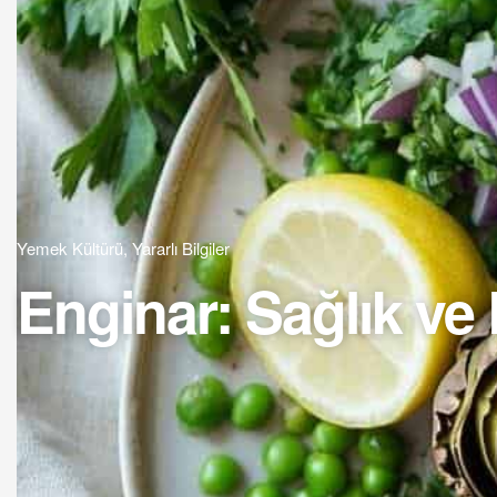
Yemek Kültürü
,
Yararlı Bilgiler
Enginar: Sağlık ve