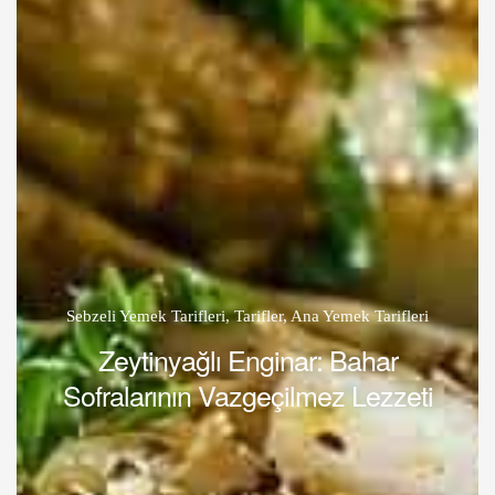
Sebzeli Yemek Tarifleri
,
Tarifler
,
Ana Yemek Tarifleri
Zeytinyağlı Enginar: Bahar
Sofralarının Vazgeçilmez Lezzeti