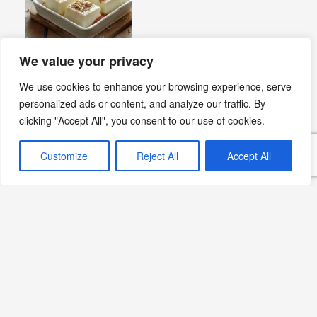
We value your privacy
Hurmalı Puding ile İftar Sofralarınızı Tatlandırın
We use cookies to enhance your browsing experience, serve
Devamını Oku »
personalized ads or content, and analyze our traffic. By
clicking "Accept All", you consent to our use of cookies.
Badem ve Antep Fıstıklı
Muhallebi Tarifi
Customize
Reject All
Accept All
Devamını Oku »
Sultan Sarması Tarifi:
Pratik ve Lezzetli Bir Tatlı
Deneyimi
Devamını Oku »