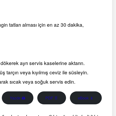
gin tatları alması için en az 30 dakika,
 dökerek ayrı servis kaselerine aktarın.
üş tarçın veya kıyılmış ceviz ile süsleyin.
ararak sıcak veya soğuk servis edin.
Yazdır 🖨
PDF 📄
eBook 📱