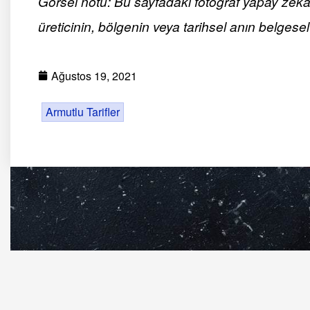
Görsel notu: Bu sayfadaki fotoğraf yapay zekâ ile
üreticinin, bölgenin veya tarihsel anın belgesel 
Ağustos 19, 2021
Armutlu Tarifler