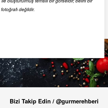
 oluşturulmuş temsili bir görseldir; belirli bir
fotoğrafı değildir.
Bizi Takip Edin / @gurmerehberi