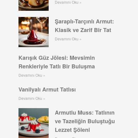
Devamını Oku »
Şaraplı-Tarçınlı Armut:
Klasik ve Zarif Bir Tat
Devamını Oku »
Karışık Güz Jölesi: Mevsimin
Renkleriyle Tatlı Bir Buluşma
Devamını Oku »
Vanilyalı Armut Tatlısı
Devamını Oku »
Armutlu Muss: Tatlının
ve Tazeliğin Buluştuğu
Lezzet Şöleni