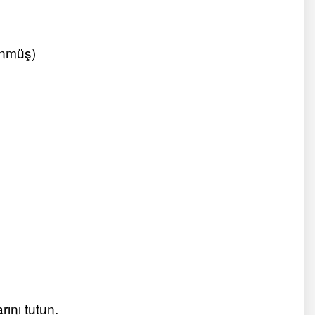
ünmüş)
ını tutun.