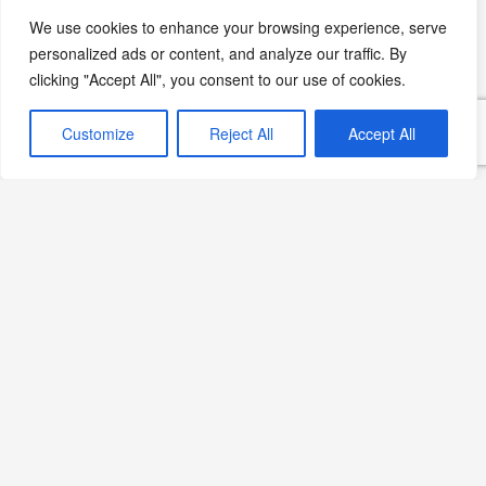
We use cookies to enhance your browsing experience, serve
Çikolatalı Sorbe Tarifi: Süt
personalized ads or content, and analyze our traffic. By
İçermeyen Lezzetli Bir
clicking "Accept All", you consent to our use of cookies.
Dondurma Alternatifi
Devamını Oku »
Customize
Reject All
Accept All
İlkbaharın Lezzeti: Çilekli
ve Ahududulu Sorbe Tarifi
Devamını Oku »
Limonlu Sorbe
Devamını Oku »