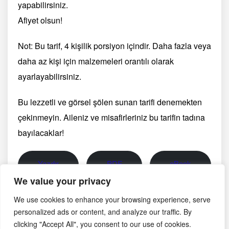
yapabilirsiniz.
Afiyet olsun!
Not: Bu tarif, 4 kişilik porsiyon içindir. Daha fazla veya
daha az kişi için malzemeleri orantılı olarak
ayarlayabilirsiniz.
Bu lezzetli ve görsel şölen sunan tarifi denemekten
çekinmeyin. Aileniz ve misafirleriniz bu tarifin tadına
bayılacaklar!
Yazdır
PDF
eBook
🖨
📄
📱
We value your privacy
We use cookies to enhance your browsing experience, serve
Görsel notu: Bu sayfadaki fotoğraf yapay zekâ ile
personalized ads or content, and analyze our traffic. By
oluşturulmuş temsili bir görseldir; belirli bir üreticinin,
clicking "Accept All", you consent to our use of cookies.