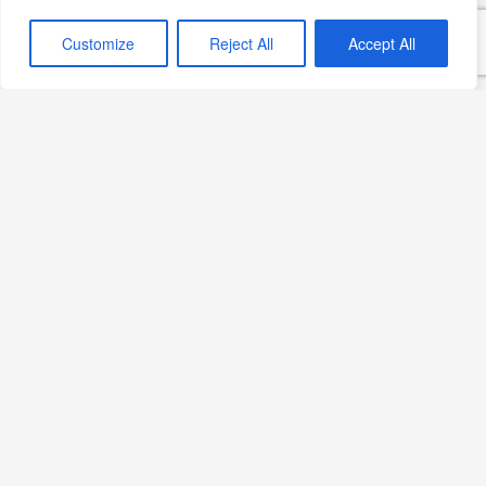
bölgenin veya tarihsel anın belgesel fotoğrafı değildir.
Customize
Reject All
Accept All
Eylül 14, 2021
Sirkelı Tarifler
Pancarlı Tarifler
Hurmalı Tarifler
Ballı Tarifler
Editörün Seçimi
Hurma ve Çikolatalı Toplar:
Ramazan Sofralarının Yeni