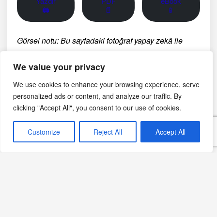
Yazdır
PDF
eBook
🖨
📄
📱
Görsel notu: Bu sayfadaki fotoğraf yapay zekâ ile
oluşturulmuş temsili bir görseldir; belirli bir üreticinin,
We value your privacy
bölgenin veya tarihsel anın belgesel fotoğrafı değildir.
We use cookies to enhance your browsing experience, serve
personalized ads or content, and analyze our traffic. By
Şubat 16, 2024
clicking "Accept All", you consent to our use of cookies.
Parfe Tarifleri
Beyaz Çikolatalı Tarifler
Customize
Reject All
Accept All