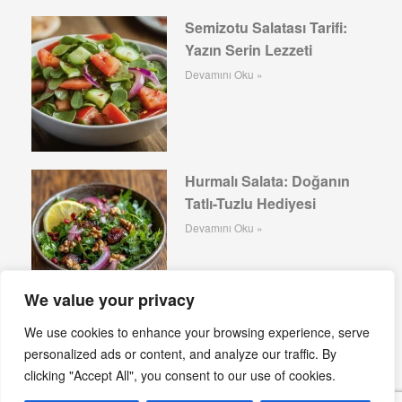
Semizotu Salatası Tarifi:
Yazın Serin Lezzeti
Devamını Oku »
Hurmalı Salata: Doğanın
Tatlı-Tuzlu Hediyesi
Devamını Oku »
We value your privacy
We use cookies to enhance your browsing experience, serve
Lezzetli Kofana Salatası Tarifi ve Püf Noktaları
personalized ads or content, and analyze our traffic. By
Devamını Oku »
clicking "Accept All", you consent to our use of cookies.
Lezzet Şöleni: Rulo