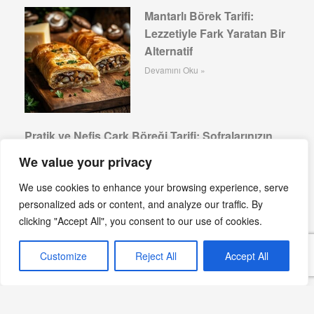
Mantarlı Börek Tarifi:
Lezzetiyle Fark Yaratan Bir
Alternatif
Devamını Oku »
Pratik ve Nefis Çark Böreği Tarifi: Sofralarınızın
Yıldızı
We value your privacy
Devamını Oku »
We use cookies to enhance your browsing experience, serve
Mantarlı Milföy: Pratik ve
personalized ads or content, and analyze our traffic. By
Lezzetli Bir Atıştırmalık
clicking "Accept All", you consent to our use of cookies.
Devamını Oku »
Customize
Reject All
Accept All