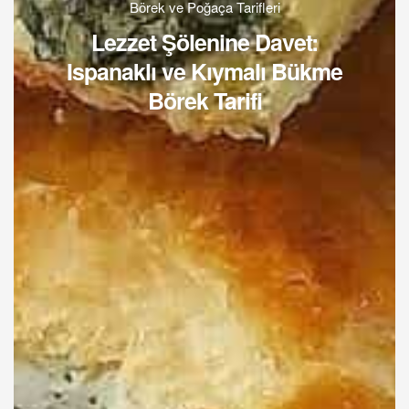
Börek ve Poğaça Tarifleri
Lezzet Şölenine Davet:
Ispanaklı ve Kıymalı Bükme
Börek Tarifi