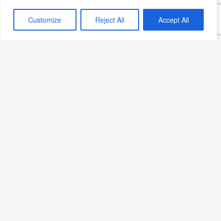
Pratik ve Lezzetli Ispanaklı
Customize
Reject All
Accept All
Börek
Devamını Oku »
Lezzet Şölenine Davet:
Ispanaklı Milföy Börek
Devamını Oku »
Ispanaklı Fatayer Tarifi:
Arap Mutfağının Lezzeti
Evde!
Devamını Oku »