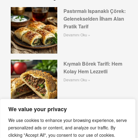
Pastırmalı Ispanaklı Çörek:
Gelenekselden İlham Alan
Pratik Tarif
Devamını Oku »
Kıymalı Börek Tarifi: Hem
Kolay Hem Lezzetli
Devamını Oku »
We value your privacy
Naneli Kıymalı Yufkalı Pay Tarifi – Lezzetin Adresi
We use cookies to enhance your browsing experience, serve
Ev Mutfakları!
personalized ads or content, and analyze our traffic. By
Devamını Oku »
clicking "Accept All", you consent to our use of cookies.