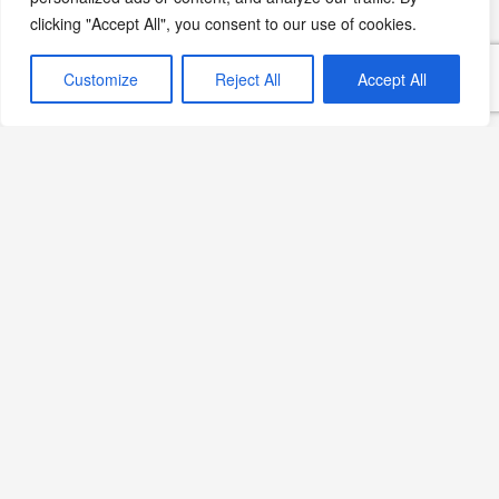
Domatesli Biber Salçası
clicking "Accept All", you consent to our use of cookies.
Tarifi: Geleneksel Lezzetin
Ev Yapımı Hali
Customize
Reject All
Accept All
Devamını Oku »
İspanyol Sosu:
Yemeklerinize Akdeniz
Esintisi Katın
Devamını Oku »
Béarnaise Sos: Fransız
Mutfağının Klasik Lezzeti
Devamını Oku »