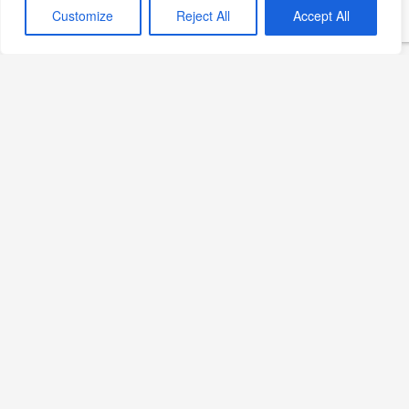
Customize
Reject All
Accept All
Türkmen Pilavı: Orta
Asya’nın Lezzeti
Sofranızda
Devamını Oku »
Evde Viyana Usulü Ciğer Nasıl Yapılır? Kolay ve
Lezzetli Tarif
Devamını Oku »
Tavuklu Mantar Sote Tarifi:
Lezzetin Sırrı
Devamını Oku »