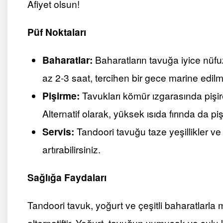
Afiyet olsun!
Püf Noktaları
Baharatlar:
Baharatların tavuğa iyice nüfu
az 2-3 saat, tercihen bir gece marine edilme
Pişirme:
Tavukları kömür ızgarasında pişire
Alternatif olarak, yüksek ısıda fırında da pişi
Servis:
Tandoori tavuğu taze yeşillikler ve l
artırabilirsiniz.
Sağlığa Faydaları
Tandoori tavuk, yoğurt ve çeşitli baharatlarla mar
alternatiftir. Yoğurt, tavuğun yumuşak ve sulu