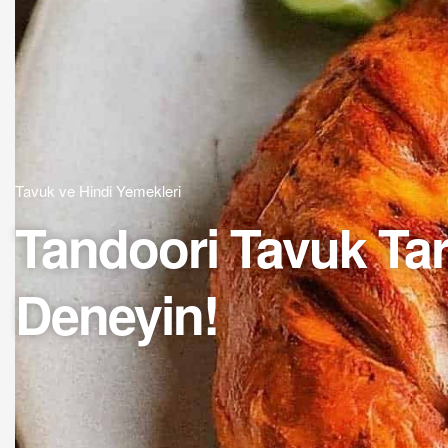
Tavuk ve Hindi Yemekleri
Tandoori Tavuk Tari
Deneyin!