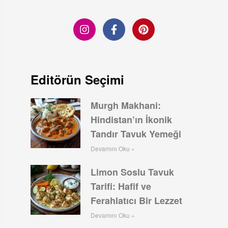
Editörün Seçimi
Murgh Makhani:
Hindistan’ın İkonik
Tandır Tavuk Yemeği
Devamını Oku »
Limon Soslu Tavuk
Tarifi: Hafif ve
Ferahlatıcı Bir Lezzet
Devamını Oku »