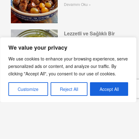
Devamını Oku »
Lezzetli ve Sağlıklı Bir
Atıştırmalık: Lorlu Biber
We value your privacy
Turşusu Tarifi
Devamını Oku »
We use cookies to enhance your browsing experience, serve
personalized ads or content, and analyze our traffic. By
clicking "Accept All", you consent to our use of cookies.
Karidesli Tel Şehriye Pilavı
Customize
Reject All
Accept All
Devamını Oku »