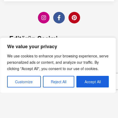
Editörün Seçimi
We value your privacy
Hurmanın Tatlı Sihri:
We use cookies to enhance your browsing experience, serve
Sağlıklı ve Lezzetli Hurmalı
personalized ads or content, and analyze our traffic. By
Tatlı Tarifleri
clicking "Accept All", you consent to our use of cookies.
Devamını Oku »
Customize
Reject All
Accept All
Proteinli Bowl Tarifleri
Devamını Oku »