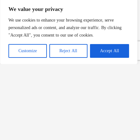
Domates Çorbası ve Fırında
We value your privacy
Baharatlı Tavuk Tarifi – 12. Gün
We use cookies to enhance your browsing experience, serve
Ramazan İftar Yemeği
personalized ads or content, and analyze our traffic. By clicking
Devamını Oku »
"Accept All", you consent to our use of cookies.
Customize
Reject All
Accept All
Şehriyeli Tavuk Çorbası ve
Fırında Kabak Graten Tarifi –
11. Gün Ramazan İftar Yemeği
Devamını Oku »
Mercimek Köftesi ve Zeytinyağlı
Barbunya Tarifi – 10. Gün
Ramazan İftar Yemeği
Devamını Oku »