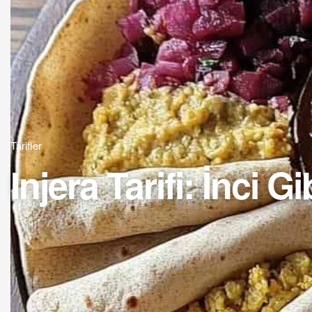
Tarifler
Injera Tarifi: İnci G