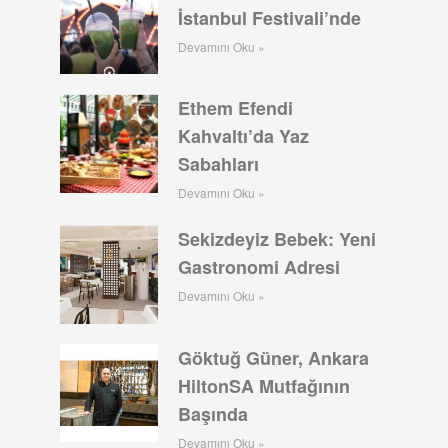
İstanbul Festivali’nde
Devamını Oku »
Ethem Efendi
Kahvaltı’da Yaz
Sabahları
Devamını Oku »
Sekizdeyiz Bebek: Yeni
Gastronomi Adresi
Devamını Oku »
Göktuğ Güner, Ankara
HiltonSA Mutfağının
Başında
Devamını Oku »