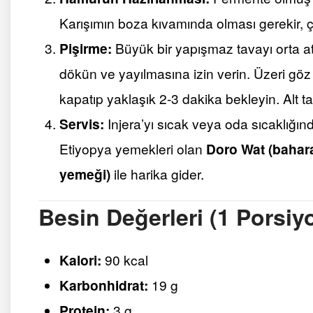
Karışımın boza kıvamında olması gerekir, ç
Pişirme:
Büyük bir yapışmaz tavayı orta at
dökün ve yayılmasına izin verin. Üzeri g
kapatıp yaklaşık 2-3 dakika bekleyin. Alt ta
Servis:
Injera’yı sıcak veya oda sıcaklığın
Etiyopya yemekleri olan
Doro Wat (bahara
yemeği)
ile harika gider.
Besin Değerleri (1 Porsiy
Kalori:
90 kcal
Karbonhidrat:
19 g
Protein:
3 g