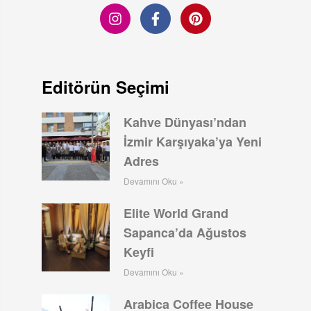
Editörün Seçimi
Kahve Dünyası’ndan
İzmir Karşıyaka’ya Yeni
Adres
Devamını Oku »
Elite World Grand
Sapanca’da Ağustos
Keyfi
Devamını Oku »
Arabica Coffee House