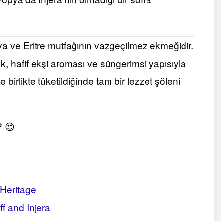
pya ve Eritre mutfağının vazgeçilmez ekmeğidir.
, hafif ekşi aroması ve süngerimsi yapısıyla
birlikte tüketildiğinde tam bir lezzet şöleni
? 😍
 Heritage
f and Injera