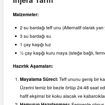
Malzemeler:
2 su bardağı teff unu (Alternatif olarak yarı y
3 su bardağı su
1 çay kaşığı tuz
½ çay kaşığı kuru maya (isteğe bağlı, ferm
Hazırlık Aşamaları:
Mayalama Süreci:
Teff ununu geniş bir kab
Üzerini temiz bir bezle örtüp 24-48 saat od
hafif ekşimsi bir koku alacak ve kabarcıklar
Hamurun Hazırlanması:
Fermente olmuş ka