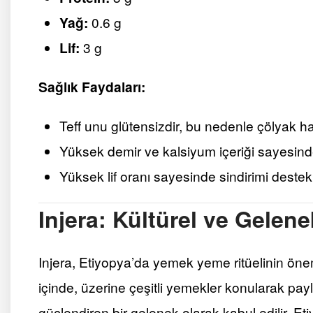
Yağ:
0.6 g
Lif:
3 g
Sağlık Faydaları:
Teff unu glütensizdir, bu nedenle çölyak ha
Yüksek demir ve kalsiyum içeriği sayesinde
Yüksek lif oranı sayesinde sindirimi destek
Injera: Kültürel ve Gelen
Injera, Etiyopya’da yemek yeme ritüelinin öneml
içinde, üzerine çeşitli yemekler konularak pay
güçlendiren bir gelenek olarak kabul edilir. Eti