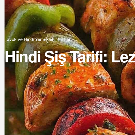
Tavuk ve Hindi Yemekleri
,
Tarifler
Hindi Şiş Tarifi: 