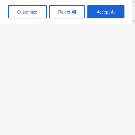
Yazdır
PDF
eBook
🖨
📄
📱
Customize
Reject All
Accept All
Görsel notu: Bu sayfadaki fotoğraf yapay zekâ ile
oluşturulmuş temsili bir görseldir; belirli bir üreticinin,
bölgenin veya tarihsel anın belgesel fotoğrafı değildir.
Kasım 1, 2024
Güveç Tarifleri
Naneli Tarifler