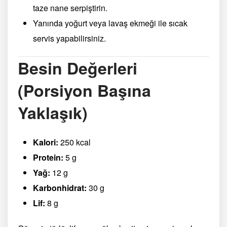
taze nane serpiştirin.
Yanında yoğurt veya lavaş ekmeği ile sıcak
servis yapabilirsiniz.
Besin Değerleri
(Porsiyon Başına
Yaklaşık)
Kalori:
250 kcal
Protein:
5 g
Yağ:
12 g
Karbonhidrat:
30 g
Lif:
8 g