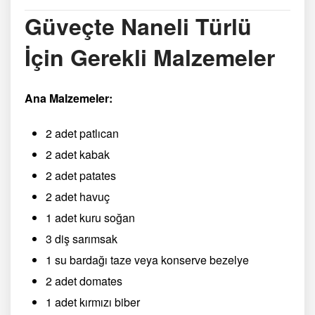
Güveçte Naneli Türlü
İçin Gerekli Malzemeler
Ana Malzemeler:
2 adet patlıcan
2 adet kabak
2 adet patates
2 adet havuç
1 adet kuru soğan
3 diş sarımsak
1 su bardağı taze veya konserve bezelye
2 adet domates
1 adet kırmızı biber