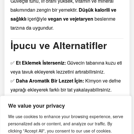
Güveçte türlü, lif oranı yüksek, vitamin ve mineral
bakımından zengin bir yemektir.
Düşük kalorili ve
sağlıklı
içeriğiyle
vegan ve vejetaryen
beslenme
tarzına da uygundur.
İpucu ve Alternatifler
✅
Et Eklemek İsterseniz:
Güvecin tabanına kuzu eti
veya tavuk ekleyerek lezzetini artırabilirsiniz.
✅
Daha Aromatik Bir Lezzet İçin:
Kimyon ve defne
yaprağı ekleyerek farklı bir tat yakalayabilirsiniz.
✅
Fırın Yerine Ocakta Pişirme:
Fırın kullanmak
We value your privacy
istemezseniz, güveci ocakta
kısık ateşte yaklaşık 1
saat
pişirebilirsiniz.
We use cookies to enhance your browsing experience, serve
personalized ads or content, and analyze our traffic. By
clicking "Accept All", you consent to our use of cookies.