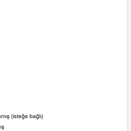
nmış (isteğe bağlı)
ış