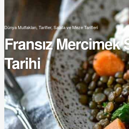
Dünya Mutfakları
,
Tarifler
,
Salata ve Meze Tarifleri
Fransız Mercimek Sa
Tarihi