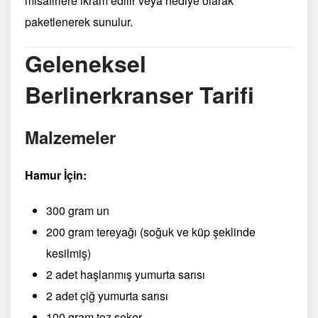
misafirlere ikram edilir veya hediye olarak
paketlenerek sunulur.
Geleneksel
Berlinerkranser Tarifi
Malzemeler
Hamur İçin:
300 gram un
200 gram tereyağı (soğuk ve küp şeklinde
kesilmiş)
2 adet haşlanmış yumurta sarısı
2 adet çiğ yumurta sarısı
100 gram toz şeker