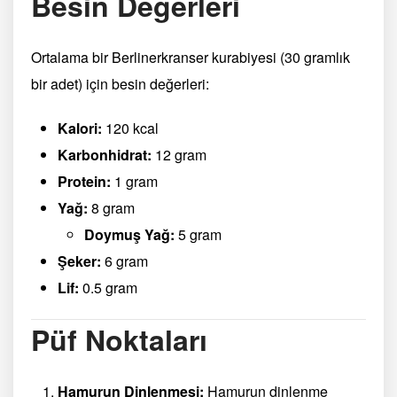
Besin Değerleri
Ortalama bir Berlinerkranser kurabiyesi (30 gramlık
bir adet) için besin değerleri:
Kalori:
120 kcal
Karbonhidrat:
12 gram
Protein:
1 gram
Yağ:
8 gram
Doymuş Yağ:
5 gram
Şeker:
6 gram
Lif:
0.5 gram
Püf Noktaları
Hamurun Dinlenmesi:
Hamurun dinlenme