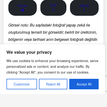
Yazdır
PDF
eBook
🖨
📄
📱
Görsel notu: Bu sayfadaki fotoğraf yapay zekâ ile
oluşturulmuş temsili bir görseldir; belirli bir üreticinin,
bölgenin veya tarihsel anın belgesel fotoğrafı değildir.
We value your privacy
Aralık 3, 2024
We use cookies to enhance your browsing experience, serve
personalized ads or content, and analyze our traffic. By
Yılbaşı Tarifleri
Norveç Mutfağı
clicking "Accept All", you consent to our use of cookies.
Customize
Reject All
Accept All