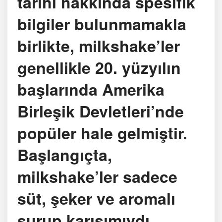
tarihi hakkında spesifik
bilgiler bulunmamakla
birlikte, milkshake’ler
genellikle 20. yüzyılın
başlarında Amerika
Birleşik Devletleri’nde
popüler hale gelmiştir.
Başlangıçta,
milkshake’ler sadece
süt, şeker ve aromalı
şurup karışımıydı.