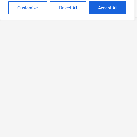
Customize
Reject All
Accept All
Ananaslı Milkshake
Devamını Oku »