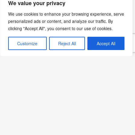
We value your privacy
We use cookies to enhance your browsing experience, serve
Erik Şerbeti Tarifi:
personalized ads or content, and analyze our traffic. By
Ferahlatıcı ve Lezzet Dolu
clicking "Accept All", you consent to our use of cookies.
Bir Osmanlı Mirası
Devamını Oku »
Customize
Reject All
Accept All
Alkolsüz Kokteyllerde
Kullanılan Meyvelerin
Kalori ve Vitamin Değerleri
Devamını Oku »
Meyve Kokteyli Nasıl
Hazırlanır?
Devamını Oku »