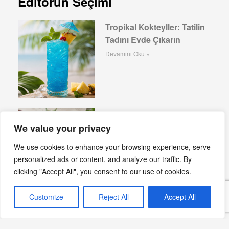
Editörün Seçimi
Tropikal Kokteyller: Tatilin
Tadını Evde Çıkarın
Devamını Oku »
Alkolsüz Kokteyllerde
Kullanılan Meyvelerin
We value your privacy
Kalori ve Vitamin Değerleri
We use cookies to enhance your browsing experience, serve
Devamını Oku »
personalized ads or content, and analyze our traffic. By
clicking "Accept All", you consent to our use of cookies.
Customize
Reject All
Accept All
Pussyfoot Kokteyli: Prohibition Döneminin
Alkolsüz Favorisi
Devamını Oku »