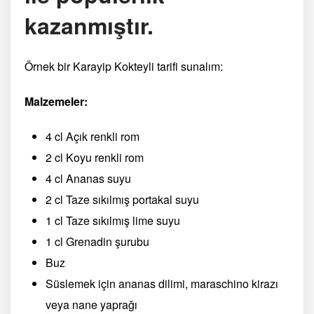
kazanmıştır.
Örnek bir Karayip Kokteyli tarifi sunalım:
Malzemeler:
4 cl Açık renkli rom
2 cl Koyu renkli rom
4 cl Ananas suyu
2 cl Taze sıkılmış portakal suyu
1 cl Taze sıkılmış lime suyu
1 cl Grenadin şurubu
Buz
Süslemek için ananas dilimi, maraschino kirazı
veya nane yaprağı