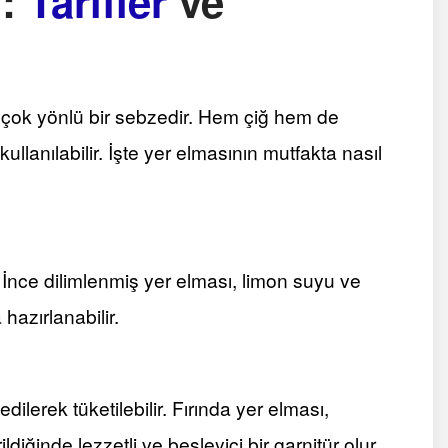
ı:
Tarifler
ve
k çok yönlü bir sebzedir. Hem çiğ hem de
e kullanılabilir. İşte yer elmasının mutfakta nasıl
r. İnce dilimlenmiş yer elması, limon suyu ve
 hazırlanabilir.
dilerek tüketilebilir. Fırında yer elması,
diğinde lezzetli ve besleyici bir garnitür olur.