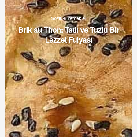
Sözlük
,
Yemekler
Brik au Thon: Tatlı ve Tuzlu Bir
Lezzet Fulyası