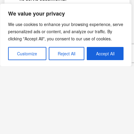
We value your privacy
Briks au thon, lezzetli, besleyici ve yapımı kolay bir
börektir. Bu börekleri aileniz ve arkadaşlarınızla
We use cookies to enhance your browsing experience, serve
paylaşmanın keyfini çıkarabilirsiniz
personalized ads or content, and analyze our traffic. By
clicking "Accept All", you consent to our use of cookies.
Yazdır
PDF
eBook
Customize
Reject All
Accept All
🖨
📄
📱
Görsel notu: Bu sayfadaki fotoğraf yapay zekâ ile
oluşturulmuş temsili bir görseldir; belirli bir üreticinin,
bölgenin veya tarihsel anın belgesel fotoğrafı değildir.
Haziran 3, 2024
Kaparili Tarifler
Ton Balıklı Tarifler