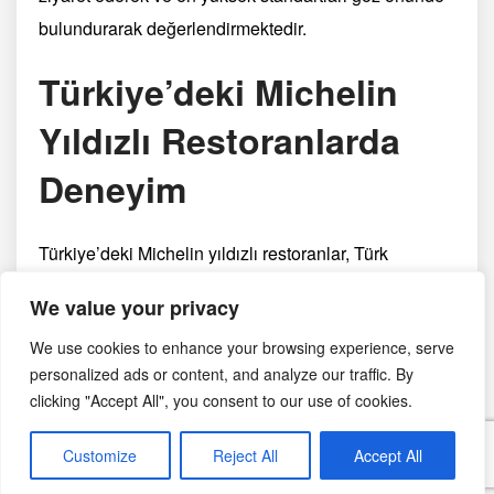
bulundurarak değerlendirmektedir.
Türkiye’deki Michelin
Yıldızlı Restoranlarda
Deneyim
Türkiye’deki Michelin yıldızlı restoranlar, Türk
mutfağının en iyisini sunmaktadır. Bu restoranlarda
We value your privacy
unutulmaz bir deneyim yaşayabilir ve Türk mutfağının
We use cookies to enhance your browsing experience, serve
lezzetlerini en üst seviyede deneyimleyebilirsiniz.
personalized ads or content, and analyze our traffic. By
Her bir restoran, kendi özgün tarzı ve sunumuyla
clicking "Accept All", you consent to our use of cookies.
benzersiz bir gastronomi deneyimi sunar. İstanbul’un
tarihi ve kültürel zenginliğiyle birleşen bu lezzetler,
Customize
Reject All
Accept All
ziyaretçilere eşsiz bir yemek deneyimi sunmaktadır​