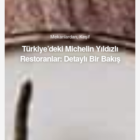
Mekanlardan
,
Keşif
Türkiye’deki Michelin Yıldızlı
Restoranlar: Detaylı Bir Bakış