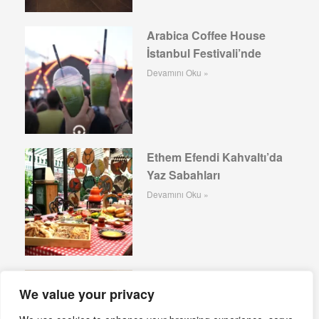
Arabica Coffee House
İstanbul Festivali’nde
Devamını Oku »
Ethem Efendi Kahvaltı’da
Yaz Sabahları
Devamını Oku »
Sekizdeyiz Bebek: Yeni
We value your privacy
Gastronomi Adresi
Devamını Oku »