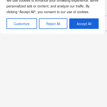
We use cookies to enhance your browsing experience, serve
personalized ads or content, and analyze our traffic. By
clicking "Accept All", you consent to our use of cookies.
Customize
Reject All
Accept All
Göktuğ Güner, Ankara
HiltonSA Mutfağının
Başında
Devamını Oku »
Sips Bodrum, Ruins
Luxury Resort’ta 2026
Sezonunda
Devamını Oku »