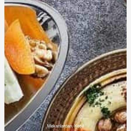
Mekanlardan
,
Keşif