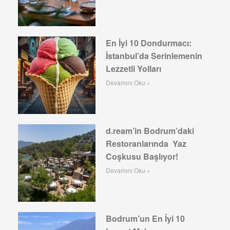
En İyi 10 Dondurmacı:
İstanbul’da Serinlemenin
Lezzetli Yolları
Devamını Oku »
d.ream’in Bodrum’daki
Restoranlarında Yaz
Coşkusu Başlıyor!
Devamını Oku »
Bodrum’un En İyi 10