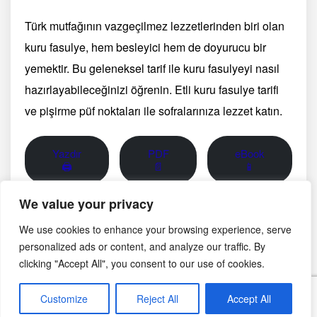
Türk mutfağının vazgeçilmez lezzetlerinden biri olan
kuru fasulye, hem besleyici hem de doyurucu bir
yemektir. Bu geleneksel tarif ile kuru fasulyeyi nasıl
hazırlayabileceğinizi öğrenin. Etli kuru fasulye tarifi
ve pişirme püf noktaları ile sofralarınıza lezzet katın.
Yazdır
PDF
eBook
🖨
📄
📱
We value your privacy
Görsel notu: Bu sayfadaki fotoğraf yapay zekâ ile
We use cookies to enhance your browsing experience, serve
oluşturulmuş temsili bir görseldir; belirli bir üreticinin,
personalized ads or content, and analyze our traffic. By
bölgenin veya tarihsel anın belgesel fotoğrafı değildir.
clicking "Accept All", you consent to our use of cookies.
Customize
Reject All
Accept All
Ağustos 24, 2021