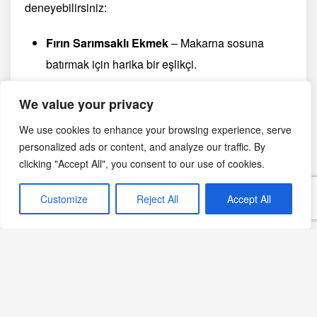
deneyebilirsiniz:
Fırın Sarımsaklı Ekmek
– Makarna sosuna
batırmak için harika bir eşlikçi.
Roka Salatası
– Limon ve parmesan ile hafif
We value your privacy
ama lezzetli bir seçenek.
Yoğurtlu Mezeler
– Cacık veya yoğurtlu köz
We use cookies to enhance your browsing experience, serve
personalized ads or content, and analyze our traffic. By
patlıcan gibi mezelerle menünüzü
clicking "Accept All", you consent to our use of cookies.
zenginleştirebilirsiniz.
Customize
Reject All
Accept All
Misket köfteli makarna, klasik köfte tariflerine farklı bir
yorum getirerek sofralara şık ve lezzet dolu bir
dokunuş yapıyor. Hem çocuklar hem de yetişkinler
için oldukça sevilen bu tarif, özel günlerde veya
günlük yemeklerde rahatlıkla tercih edilebilir.
Denediğinizde vazgeçilmeziniz olacağına eminiz!