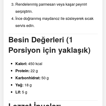
Rendelenmiş parmesan veya kaşar peyniri
serpiştirin.
İnce doğranmış maydanoz ile süsleyerek sıcak
servis edin.
Besin Değerleri (1
Porsiyon için yaklaşık)
Kalori:
450 kcal
Protein:
22 g
Karbonhidrat:
50 g
Yağ:
18 g
Lif:
5 g
Lezzet İpuçları